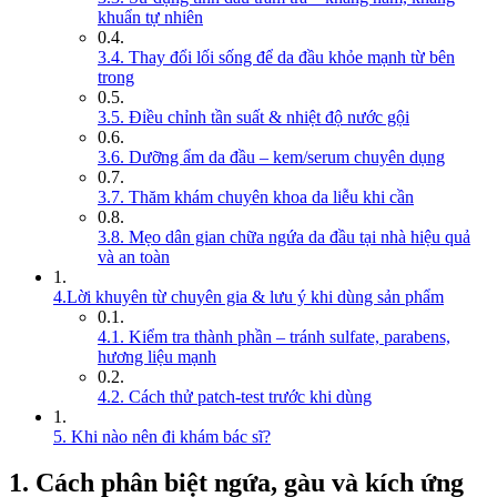
khuẩn tự nhiên
3.4. Thay đổi lối sống để da đầu khỏe mạnh từ bên
trong
3.5. Điều chỉnh tần suất & nhiệt độ nước gội
3.6. Dưỡng ẩm da đầu – kem/serum chuyên dụng
3.7. Thăm khám chuyên khoa da liễu khi cần
3.8. Mẹo dân gian chữa ngứa da đầu tại nhà hiệu quả
và an toàn
4.Lời khuyên từ chuyên gia & lưu ý khi dùng sản phẩm
4.1. Kiểm tra thành phần – tránh sulfate, parabens,
hương liệu mạnh
4.2. Cách thử patch-test trước khi dùng
5. Khi nào nên đi khám bác sĩ?
1. Cách phân biệt ngứa, gàu và kích ứng