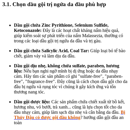
3.1. Chọn dầu gội trị ngứa da đầu phù hợp
Dầu gội chứa Zinc Pyrithione, Selenium Sulfide,
Ketoconazole:
Đây là các hoạt chất kháng nấm hiệu quả,
giúp kiểm soát sự phát triển của nấm Malassezia, thường có
trong các loại dầu gội trị ngứa da đầu và trị gàu.
Dầu gội chứa Salicylic Acid, Coal Tar:
Giúp loại bỏ tế bào
chết, giảm vảy và làm dịu da đầu.
Dầu gội dịu nhẹ, không chứa sulfate, paraben, hương
liệu:
Nếu bạn nghi ngờ mình bị dị ứng hoặc da đầu nhạy
cảm. Hãy tìm các sản phẩm có ghi "sulfate-free", "paraben-
free", "fragrance-free". Đây cũng là cách chọn dầu gội cho da
đầu bị ngứa và rụng tóc vì chúng ít gây kích ứng và tổn
thương nang tóc.
Dầu gội dược liệu:
Các sản phẩm chứa chiết xuất từ bồ kết,
hương nhu, vỏ bưởi, trà xanh... cũng là lựa chọn tốt cho da
đầu nhạy cảm, giúp làm sạch dịu nhẹ và cân bằng da đầu.
Bị
Thủy Đậu có được gội đầu không
? hướng dẫn gội đầu an
toàn