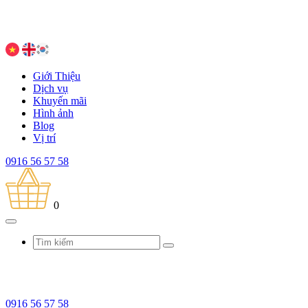
Giới Thiệu
Dịch vụ
Khuyến mãi
Hình ảnh
Blog
Vị trí
0916 56 57 58
0
0916 56 57 58