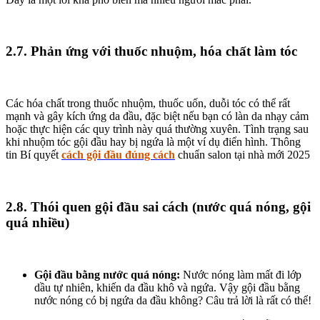
2.7. Phản ứng với thuốc nhuộm, hóa chất làm tóc
Các hóa chất trong thuốc nhuộm, thuốc uốn, duỗi tóc có thể rất
mạnh và gây kích ứng da đầu, đặc biệt nếu bạn có làn da nhạy cảm
hoặc thực hiện các quy trình này quá thường xuyên. Tình trạng sau
khi nhuộm tóc gội đầu hay bị ngứa là một ví dụ điển hình. Thông
tin Bí quyết
cách gội đầu đúng cách
chuẩn salon tại nhà mới 2025
2.8. Thói quen gội đầu sai cách (nước quá nóng, gội
quá nhiều)
Gội đầu bằng nước quá nóng:
Nước nóng làm mất đi lớp
dầu tự nhiên, khiến da đầu khô và ngứa. Vậy gội đầu bằng
nước nóng có bị ngứa da đầu không? Câu trả lời là rất có thể!