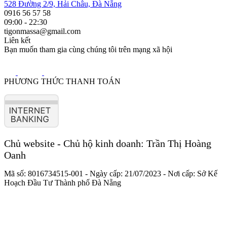
528 Đường 2/9, Hải Châu, Đà Nẵng
0916 56 57 58
09:00 - 22:30
tigonmassa@gmail.com
Liên kết
Bạn muốn tham gia cùng chúng tôi trên mạng xã hội
PHƯƠNG THỨC THANH TOÁN
Chủ website - Chủ hộ kinh doanh: Trần Thị Hoàng
Oanh
Mã số:
8016734515-001
- Ngày cấp:
21/07/2023
- Nơi cấp: Sở Kế
Hoạch Đầu Tư Thành phố Đà Nẵng