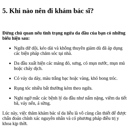
5. Khi nào nên đi khám bác sĩ?
Đừng chủ quan nếu tình trạng ngứa da đầu của bạn có những
biểu hiện sau:
Ngứa dữ dội, kéo dài và không thuyên giảm dù đã áp dụng
các biện pháp chăm sóc tại nhà.
Da đầu xuất hiện các mảng đỏ, sưng, có mụn nước, mụn mủ
hoặc chảy dịch.
Có vảy da dày, màu trắng bạc hoặc vàng, khó bong tróc.
Rụng tóc nhiều bất thường kèm theo ngứa.
Nghi ngờ mắc các bệnh lý da đầu như nấm nặng, viêm da tiết
bã, vảy nến, á sừng.
Lúc này, việc thăm khám bác sĩ da liễu là vô cùng cần thiết để được
chẩn đoán chính xác nguyên nhân và có phương pháp điều trị y
khoa kịp thời.