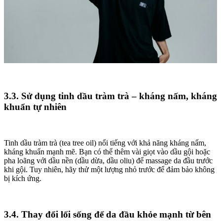
3.3. Sử dụng tinh dầu tràm trà – kháng nấm, kháng
khuẩn tự nhiên
Tinh dầu tràm trà (tea tree oil) nổi tiếng với khả năng kháng nấm,
kháng khuẩn mạnh mẽ. Bạn có thể thêm vài giọt vào dầu gội hoặc
pha loãng với dầu nền (dầu dừa, dầu oliu) để massage da đầu trước
khi gội. Tuy nhiên, hãy thử một lượng nhỏ trước để đảm bảo không
bị kích ứng.
3.4. Thay đổi lối sống để da đầu khỏe mạnh từ bên