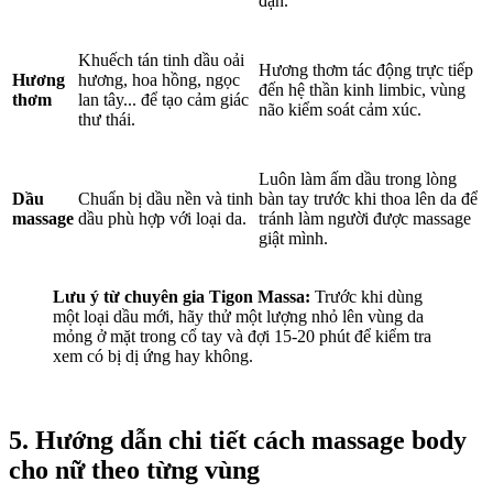
đặn.
Khuếch tán tinh dầu oải
Hương thơm tác động trực tiếp
Hương
hương, hoa hồng, ngọc
đến hệ thần kinh limbic, vùng
thơm
lan tây... để tạo cảm giác
não kiểm soát cảm xúc.
thư thái.
Luôn làm ấm dầu trong lòng
Dầu
Chuẩn bị dầu nền và tinh
bàn tay trước khi thoa lên da để
massage
dầu phù hợp với loại da.
tránh làm người được massage
giật mình.
Lưu ý từ chuyên gia Tigon Massa:
Trước khi dùng
một loại dầu mới, hãy thử một lượng nhỏ lên vùng da
mỏng ở mặt trong cổ tay và đợi 15-20 phút để kiểm tra
xem có bị dị ứng hay không.
5. Hướng dẫn chi tiết cách massage body
cho nữ theo từng vùng