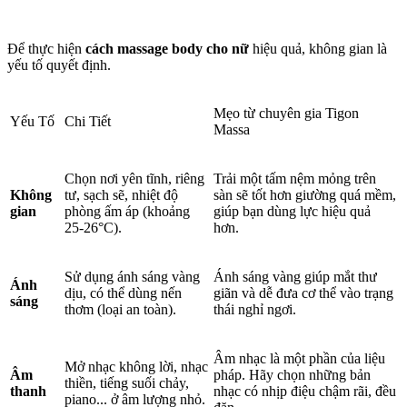
Để thực hiện
cách massage body cho nữ
hiệu quả, không gian là
yếu tố quyết định.
Mẹo từ chuyên gia Tigon
Yếu Tố
Chi Tiết
Massa
Chọn nơi yên tĩnh, riêng
Trải một tấm nệm mỏng trên
Không
tư, sạch sẽ, nhiệt độ
sàn sẽ tốt hơn giường quá mềm,
gian
phòng ấm áp (khoảng
giúp bạn dùng lực hiệu quả
25-26°C).
hơn.
Sử dụng ánh sáng vàng
Ánh sáng vàng giúp mắt thư
Ánh
dịu, có thể dùng nến
giãn và dễ đưa cơ thể vào trạng
sáng
thơm (loại an toàn).
thái nghỉ ngơi.
Âm nhạc là một phần của liệu
Mở nhạc không lời, nhạc
Âm
pháp. Hãy chọn những bản
thiền, tiếng suối chảy,
thanh
nhạc có nhịp điệu chậm rãi, đều
piano... ở âm lượng nhỏ.