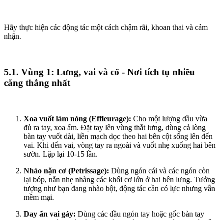
Hãy thực hiện các động tác một cách chậm rãi, khoan thai và cảm
nhận.
5.1. Vùng 1: Lưng, vai và cổ - Nơi tích tụ nhiều
căng thẳng nhất
Xoa vuốt làm nóng (Effleurage):
Cho một lượng dầu vừa
đủ ra tay, xoa ấm. Đặt tay lên vùng thắt lưng, dùng cả lòng
bàn tay vuốt dài, liền mạch dọc theo hai bên cột sống lên đến
vai. Khi đến vai, vòng tay ra ngoài và vuốt nhẹ xuống hai bên
sườn. Lặp lại 10-15 lần.
Nhào nặn cơ (Petrissage):
Dùng ngón cái và các ngón còn
lại bóp, nắn nhẹ nhàng các khối cơ lớn ở hai bên lưng. Tưởng
tượng như bạn đang nhào bột, động tác cần có lực nhưng vẫn
mềm mại.
Day ấn vai gáy:
Dùng các đầu ngón tay hoặc gốc bàn tay