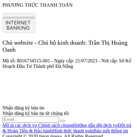
PHƯƠNG THỨC THANH TOÁN
Chủ website - Chủ hộ kinh doanh: Trần Thị Hoàng
Oanh
Mã số:
8016734515-001
- Ngày cấp:
21/07/2023
- Nơi cấp: Sở Kế
Hoạch Đầu Tư Thành phố Đà Nẵng
Nhận đăng ký bản tin
Nhận đăng ký bản tin từ chúng tôi
Mô tả các dịch vụ
Chính sách chung
Hướng dẫn đặt dịch vụ
Đổi trả
& Hoàn Tiền & Bảo hành
Hình thức thanh toán
Bảo mật thông tin
Copyright © 2020 tigon massa. All Rights Reserved