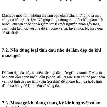
Massage một mình không thể làm bạn giảm cân, nhưng nó là một
công cụ hỗ trợ đắc lực. Nó giúp tăng cường trao đổi chất, giảm tích
nước, làm săn chắc da và giảm stress (một nguyên nhân gây tăng
cân). Khi kết hợp với chế độ ăn uống và tập luyện hợp lý, hiệu quả
sẽ rất rõ rệt.
7.2. Nên dùng loại tinh dầu nào để làm đẹp da khi
massage?
Để làm đẹp da, hãy ưu tiên các loại dầu nền giàu vitamin E và axit
béo như dầu hạnh nhân, dầu jojoba, dầu argan. Bạn có thể pha thêm
vài giọt tinh dầu nụ tầm xuân (rosehip) để chống lão hóa hoặc tinh
dầu hoa hồng để làm mềm và sáng da.
7.3. Massage khi đang trong kỳ kinh nguyệt có an