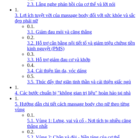
2.3. Lắng nghe phản hồi của cơ thể và lời nói
3. Lợi ích tuyệt vời của massage body đối với sức khỏe và sắc
đẹp phái nữ
3.1. Giảm đau mỏi và căng thẳng
3.2. Hỗ trợ cân bằng nội tiết tố và giảm triệu chứng tiền
kinh nguyệt (PMS)
3.3. Hỗ trợ giảm đau cơ và khớp
3.4. Cải thiện làn da, vóc dáng
3.5. Thúc đẩy thư giãn tinh thần và cải thiện giấc ngủ
4. Các bước chuẩn bị "không gian trị liệu" hoàn hảo tại nhà
5. Hướng dẫn chi tiết cách massage body cho nữ theo từng
vùng
5.1. Vùng 1: Lưng, vai và cổ - Nơi tích tụ nhiều căng
thẳng nhất
5.2. Vùng 2: Chân và đùi - Nền tảng của cơ thể