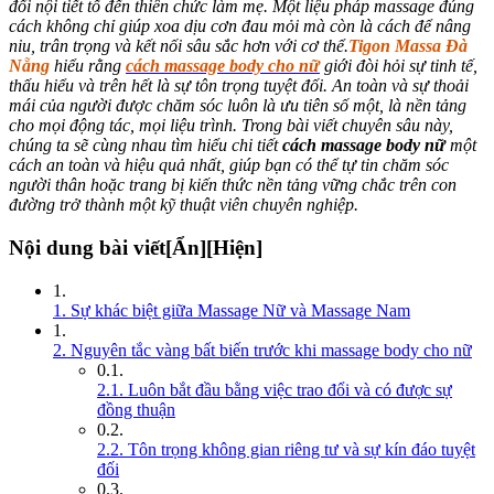
đổi nội tiết tố đến thiên chức làm mẹ. Một liệu pháp massage đúng
cách không chỉ giúp xoa dịu cơn đau mỏi mà còn là cách để nâng
niu, trân trọng và kết nối sâu sắc hơn với cơ thể.
Tigon Massa Đà
Nẵng
hiểu rằng
cách massage body cho nữ
giới đòi hỏi sự tinh tế,
thấu hiểu và trên hết là sự tôn trọng tuyệt đối. An toàn và sự thoải
mái của người được chăm sóc luôn là ưu tiên số một, là nền tảng
cho mọi động tác, mọi liệu trình. Trong bài viết chuyên sâu này,
chúng ta sẽ cùng nhau tìm hiểu chi tiết
cách massage body nữ
một
cách an toàn và hiệu quả nhất, giúp bạn có thể tự tin chăm sóc
người thân hoặc trang bị kiến thức nền tảng vững chắc trên con
đường trở thành một kỹ thuật viên chuyên nghiệp.
Nội dung bài viết
[Ẩn]
[Hiện]
1. Sự khác biệt giữa Massage Nữ và Massage Nam
2. Nguyên tắc vàng bất biến trước khi massage body cho nữ
2.1. Luôn bắt đầu bằng việc trao đổi và có được sự
đồng thuận
2.2. Tôn trọng không gian riêng tư và sự kín đáo tuyệt
đối