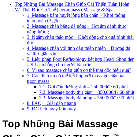
Top Những Bài Massage Chân Giúp Cải Thiện Tuần Hoàn
Và Thải Độc Cơ Thể | tigon massa Massage & Spa
1. Massage bấm huyệt lòng bàn chân – Khơi thông
tuần hoàn từ gốc
2. Massage chân bằng đá nóng – Hơi ấm đánh thức
năng lượng
3. Ngâm chân thảo mộc – Khởi động cho quá trình thải
độc
4. Massage chân với tinh dầu thiên nhiên – Dưỡng da
và thư giãn sâu
5. Liệu pháp Foot Reflexology kết hợp Head–Shoulder
– Sự cân bằng cho người bận rộn
6. Vì sao massage chân giúp cơ thể thải độc hiệu quả?
7. Các dịch vụ có thể kết hợp với massage chân tại
tigon massa
7.1. Gội đầu dưỡng sinh – 250.000đ / 60 phút
7.2. Massage body thư giãn – 350.000đ / 60 phút
7.3. Massage body đá nóng – 550.000đ / 90 phút
8. FAQ – Giải đáp nhanh
9. Đặt lịch ngay hôm nay
Top Những Bài Massage