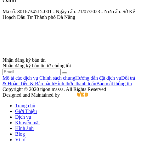
Oanh
Mã số:
8016734515-001
- Ngày cấp:
21/07/2023
- Nơi cấp: Sở Kế
Hoạch Đầu Tư Thành phố Đà Nẵng
Nhận đăng ký bản tin
Nhận đăng ký bản tin từ chúng tôi
Mô tả các dịch vụ
Chính sách chung
Hướng dẫn đặt dịch vụ
Đổi trả
& Hoàn Tiền & Bảo hành
Hình thức thanh toán
Bảo mật thông tin
Copyright © 2020 tigon massa. All Rights Reserved
Designed and Maintained by
Trang chủ
Giới Thiệu
Dịch vụ
Khuyến mãi
Hình ảnh
Blog
Vị trí