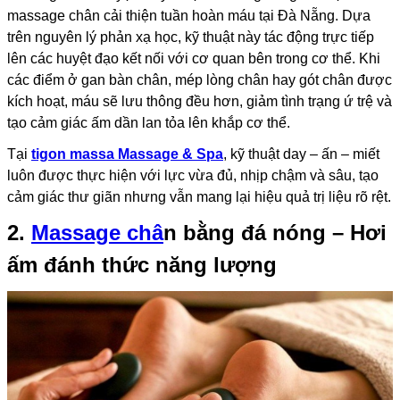
massage chân cải thiện tuần hoàn máu tại Đà Nẵng. Dựa
trên nguyên lý phản xạ học, kỹ thuật này tác động trực tiếp
lên các huyệt đạo kết nối với cơ quan bên trong cơ thể. Khi
các điểm ở gan bàn chân, mép lòng chân hay gót chân được
kích hoạt, máu sẽ lưu thông đều hơn, giảm tình trạng ứ trệ và
tạo cảm giác ấm dần lan tỏa lên khắp cơ thể.
Tại
tigon massa Massage & Spa
, kỹ thuật day – ấn – miết
luôn được thực hiện với lực vừa đủ, nhịp chậm và sâu, tạo
cảm giác thư giãn nhưng vẫn mang lại hiệu quả trị liệu rõ rệt.
2.
Massage châ
n bằng đá nóng – Hơi
ấm đánh thức năng lượng