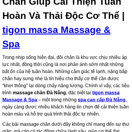
Chân Giúp Cải Thiện Tuần
Hoàn Và Thải Độc Cơ Thể |
tigon massa Massage &
Spa
Trong nhịp sống hiện đại, đôi chân là khu vực chịu nhiều áp
lực nhất, đồng thời cũng là nơi phản ánh sớm nhất những
bất ổn của hệ tuần hoàn. Những cảm giác tê lạnh, nặng bắp
chân hay sưng nhẹ là tín hiệu cho thấy cơ thể cần được
“khơi thông” lại dòng chảy năng lượng. Chính vì vậy, các liệu
trình
massage chân Đà Nẵng
, đặc biệt tại
tigon massa
Massage & Spa
– một trong những
spa cao cấp Đà Nẵng
,
ngày càng được nhiều khách hàng tin chọn để cải thiện tuần
hoàn máu và hỗ trợ quá trình thải độc tự nhiên.
Các bài massage chân dưới đây không chỉ mang đến sự thư
giãn, mà còn có tác động chữa lành sâu, giúp cơ thể đạt