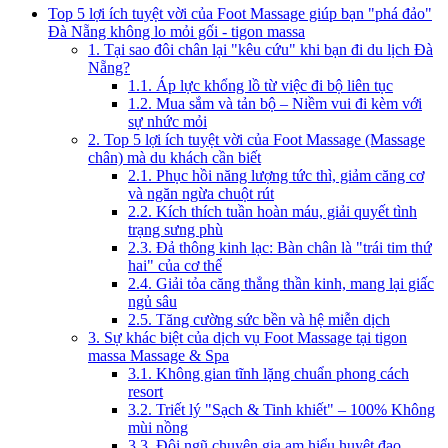
Top 5 lợi ích tuyệt vời của Foot Massage giúp bạn "phá đảo"
Đà Nẵng không lo mỏi gối - tigon massa
1. Tại sao đôi chân lại "kêu cứu" khi bạn đi du lịch Đà
Nẵng?
1.1. Áp lực khổng lồ từ việc đi bộ liên tục
1.2. Mua sắm và tản bộ – Niềm vui đi kèm với
sự nhức mỏi
2. Top 5 lợi ích tuyệt vời của Foot Massage (Massage
chân) mà du khách cần biết
2.1. Phục hồi năng lượng tức thì, giảm căng cơ
và ngăn ngừa chuột rút
2.2. Kích thích tuần hoàn máu, giải quyết tình
trạng sưng phù
2.3. Đả thông kinh lạc: Bàn chân là "trái tim thứ
hai" của cơ thể
2.4. Giải tỏa căng thẳng thần kinh, mang lại giấc
ngủ sâu
2.5. Tăng cường sức bền và hệ miễn dịch
3. Sự khác biệt của dịch vụ Foot Massage tại tigon
massa Massage & Spa
3.1. Không gian tĩnh lặng chuẩn phong cách
resort
3.2. Triết lý "Sạch & Tinh khiết" – 100% Không
mùi nồng
3.3. Đội ngũ chuyên gia am hiểu huyệt đạo