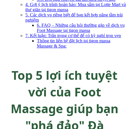
4. Gợi ý lịch trình hoàn hảo: Mua sắm tại Lotte Mart và
thư giãn tại tigon massa
5. Các dịch vụ riêng biệt để bạn kết hợp nâng tầm trải
nghiệm
6. FAQ – Những câu hỏi thường gặp về dịch vụ
Foot Massage tại tigon massa
7. Kết luận: Trân trọng cơ thể để có kỳ nghỉ trọn vẹn
Thông tin liên hệ đặt lịch tại tigon massa
Massage & Spa:
Top 5 lợi ích tuyệt
vời của
Foot
Massage
giúp bạn
"phá đảo" Đà