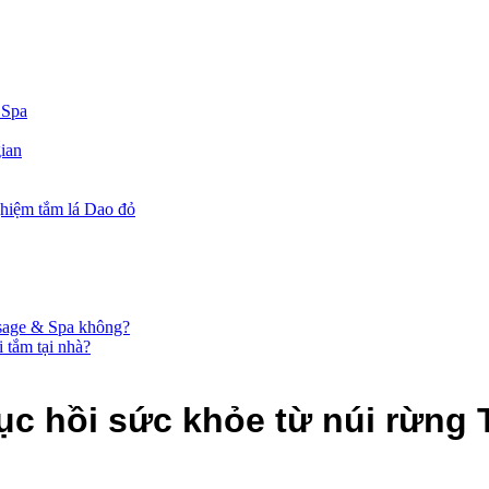
 Spa
gian
ghiệm tắm lá Dao đỏ
ssage & Spa không?
i tắm tại nhà?
ục hồi sức khỏe từ núi rừng 