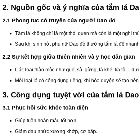
2. Nguồn gốc và ý nghĩa của tắm lá D
2.1 Phong tục cổ truyền của người Dao đỏ
Tắm lá không chỉ là một thói quen mà còn là một nghi thứ
Sau khi sinh nở, phụ nữ Dao đỏ thường tắm lá để nhan
2.2 Sự kết hợp giữa thiên nhiên và y học dân gian
Các loại thảo mộc như quế, sả, gừng, lá khế, tía tô… đượ
Mỗi loại lá có công dụng riêng, khi hòa quyện sẽ tạo nên
3. Công dụng tuyệt vời của tắm lá Da
3.1 Phục hồi sức khỏe toàn diện
Giúp tuần hoàn máu tốt hơn.
Giảm đau nhức xương khớp, cơ bắp.