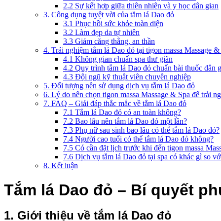
2.2 Sự kết hợp giữa thiên nhiên và y học dân gian
3. Công dụng tuyệt vời của tắm lá Dao đỏ
3.1 Phục hồi sức khỏe toàn diện
3.2 Làm đẹp da tự nhiên
3.3 Giảm căng thẳng, an thần
4. Trải nghiệm tắm lá Dao đỏ tại tigon massa Massage &
4.1 Không gian chuẩn spa thư giãn
4.2 Quy trình tắm lá Dao đỏ chuẩn bài thuốc dân 
4.3 Đội ngũ kỹ thuật viên chuyên nghiệp
5. Đối tượng nên sử dụng dịch vụ tắm lá Dao đỏ
6. Lý do nên chọn tigon massa Massage & Spa để trải n
7. FAQ – Giải đáp thắc mắc về tắm lá Dao đỏ
7.1 Tắm lá Dao đỏ có an toàn không?
7.2 Bao lâu nên tắm lá Dao đỏ một lần?
7.3 Phụ nữ sau sinh bao lâu có thể tắm lá Dao đỏ?
7.4 Người cao tuổi có thể tắm lá Dao đỏ không?
7.5 Có cần đặt lịch trước khi đến tigon massa Ma
7.6 Dịch vụ tắm lá Dao đỏ tại spa có khác gì so vớ
8. Kết luận
Tắm lá Dao đỏ – Bí quyết ph
1. Giới thiệu về tắm lá Dao đỏ