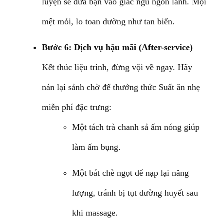
luyện sẽ đưa bạn vào giấc ngủ ngon lành. Mọi
mệt mỏi, lo toan dường như tan biến.
Bước 6: Dịch vụ hậu mãi (After-service)
Kết thúc liệu trình, đừng vội về ngay. Hãy
nán lại sảnh chờ để thưởng thức Suất ăn nhẹ
miễn phí đặc trưng:
Một tách trà chanh sả ấm nóng giúp
làm ấm bụng.
Một bát chè ngọt để nạp lại năng
lượng, tránh bị tụt đường huyết sau
khi massage.