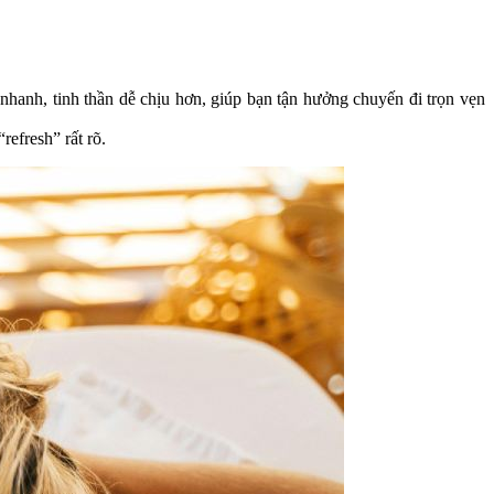
 nhanh, tinh thần dễ chịu hơn, giúp bạn tận hưởng chuyến đi trọn vẹn
efresh” rất rõ.