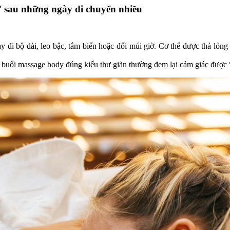
g” sau những ngày di chuyển nhiều
 đi bộ dài, leo bậc, tắm biển hoặc đổi múi giờ. Cơ thể được thả lỏng
t buổi massage body đúng kiểu thư giãn thường đem lại cảm giác được “r