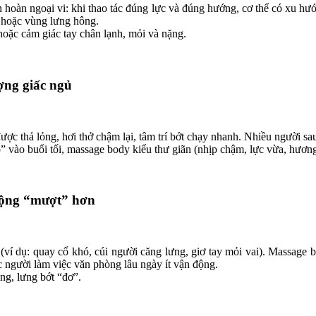
uần hoàn ngoại vi: khi thao tác đúng lực và đúng hướng, cơ thể có xu 
n hoặc vùng lưng hông.
hoặc cảm giác tay chân lạnh, mỏi và nặng.
ượng giấc ngủ
được thả lỏng, hơi thở chậm lại, tâm trí bớt chạy nhanh. Nhiều người sa
” vào buổi tối, massage body kiểu thư giãn (nhịp chậm, lực vừa, hương 
 động “mượt” hơn
(ví dụ: quay cổ khó, cúi người căng lưng, giơ tay mỏi vai). Massage 
c người làm việc văn phòng lâu ngày ít vận động.
ng, lưng bớt “đơ”.