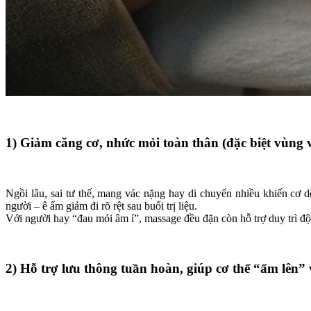
1) Giảm căng cơ, nhức mỏi toàn thân (đặc biệt vùng 
Ngồi lâu, sai tư thế, mang vác nặng hay di chuyển nhiều khiến cơ 
người – ê ẩm giảm đi rõ rệt sau buổi trị liệu.
Với người hay “đau mỏi âm ỉ”, massage đều đặn còn hỗ trợ duy trì độ 
2) Hỗ trợ lưu thông tuần hoàn, giúp cơ thể “ấm lên”