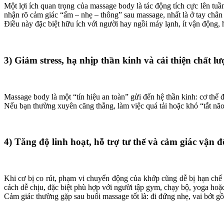
Một lợi ích quan trọng của massage body là tác động tích cực lên t
nhận rõ cảm giác “ấm – nhẹ – thông” sau massage, nhất là ở tay châ
Điều này đặc biệt hữu ích với người hay ngồi máy lạnh, ít vận động, 
3) Giảm stress, hạ nhịp thần kinh và cải thiện chất l
Massage body là một “tín hiệu an toàn” gửi đến hệ thần kinh: cơ thể 
Nếu bạn thường xuyên căng thẳng, làm việc quá tải hoặc khó “tắt não
4) Tăng độ linh hoạt, hỗ trợ tư thế và cảm giác vận
Khi cơ bị co rút, phạm vi chuyển động của khớp cũng dễ bị hạn chế 
cách dễ chịu, đặc biệt phù hợp với người tập gym, chạy bộ, yoga hoặ
Cảm giác thường gặp sau buổi massage tốt là: đi đứng nhẹ, vai bớt gồ