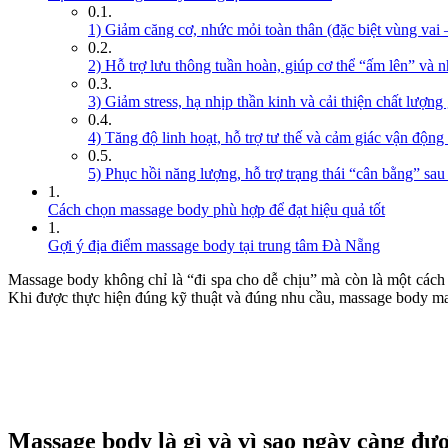
1) Giảm căng cơ, nhức mỏi toàn thân (đặc biệt vùng vai 
2) Hỗ trợ lưu thông tuần hoàn, giúp cơ thể “ấm lên” và 
3) Giảm stress, hạ nhịp thần kinh và cải thiện chất lượng
4) Tăng độ linh hoạt, hỗ trợ tư thế và cảm giác vận độn
5) Phục hồi năng lượng, hỗ trợ trạng thái “cân bằng” sa
Cách chọn massage body phù hợp để đạt hiệu quả tốt
Gợi ý địa điểm massage body tại trung tâm Đà Nẵng
Massage body không chỉ là “đi spa cho dễ chịu” mà còn là một cách ch
Khi được thực hiện đúng kỹ thuật và đúng nhu cầu, massage body mang
Massage body là gì và vì sao ngày càng đư