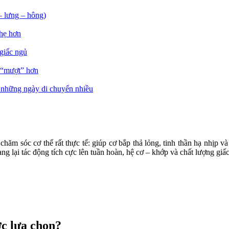
– lưng – hông)
nhẹ hơn
 giấc ngủ
g “mượt” hơn
u những ngày di chuyển nhiều
ăm sóc cơ thể rất thực tế: giúp cơ bắp thả lỏng, tinh thần hạ nhịp và
 lại tác động tích cực lên tuần hoàn, hệ cơ – khớp và chất lượng giấ
ợc lựa chọn?