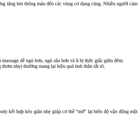
hướng tăng lưu thông máu đến các vùng cơ đang căng. Nhiều người cảm
u massage dễ ngủ hơn, ngủ sâu hơn và ít bị thức giấc giữa đêm.
thơm nhẹ) thường mang lại hiệu quả tinh thần rất rõ.
body kết hợp kéo giãn nhẹ giúp cơ thể “mở” lại biên độ vận động một