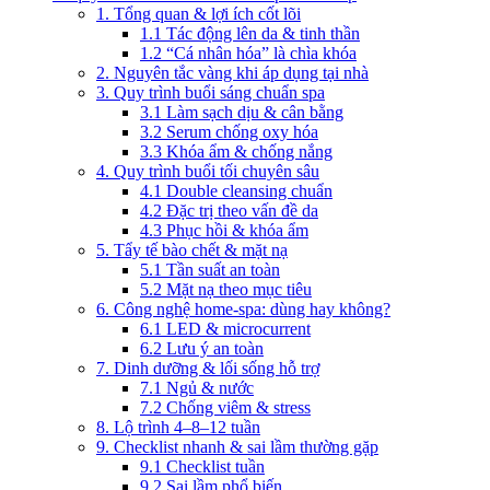
1. Tổng quan & lợi ích cốt lõi
1.1 Tác động lên da & tinh thần
1.2 “Cá nhân hóa” là chìa khóa
2. Nguyên tắc vàng khi áp dụng tại nhà
3. Quy trình buổi sáng chuẩn spa
3.1 Làm sạch dịu & cân bằng
3.2 Serum chống oxy hóa
3.3 Khóa ẩm & chống nắng
4. Quy trình buổi tối chuyên sâu
4.1 Double cleansing chuẩn
4.2 Đặc trị theo vấn đề da
4.3 Phục hồi & khóa ẩm
5. Tẩy tế bào chết & mặt nạ
5.1 Tần suất an toàn
5.2 Mặt nạ theo mục tiêu
6. Công nghệ home-spa: dùng hay không?
6.1 LED & microcurrent
6.2 Lưu ý an toàn
7. Dinh dưỡng & lối sống hỗ trợ
7.1 Ngủ & nước
7.2 Chống viêm & stress
8. Lộ trình 4–8–12 tuần
9. Checklist nhanh & sai lầm thường gặp
9.1 Checklist tuần
9.2 Sai lầm phổ biến