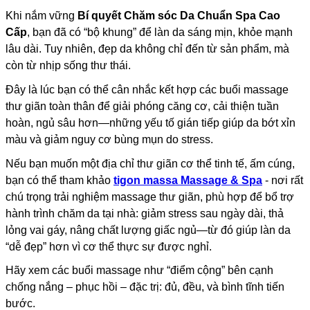
Khi nắm vững
Bí quyết Chăm sóc Da Chuẩn Spa Cao
Cấp
, bạn đã có “bộ khung” để làn da sáng mịn, khỏe mạnh
lâu dài. Tuy nhiên, đẹp da không chỉ đến từ sản phẩm, mà
còn từ nhịp sống thư thái.
Đây là lúc bạn có thể cân nhắc kết hợp các buổi massage
thư giãn toàn thân để giải phóng căng cơ, cải thiện tuần
hoàn, ngủ sâu hơn—những yếu tố gián tiếp giúp da bớt xỉn
màu và giảm nguy cơ bùng mụn do stress.
Nếu bạn muốn một địa chỉ thư giãn cơ thể tinh tế, ấm cúng,
bạn có thể tham khảo
tigon massa Massage & Spa
- nơi rất
chú trọng trải nghiệm massage thư giãn, phù hợp để bổ trợ
hành trình chăm da tại nhà: giảm stress sau ngày dài, thả
lỏng vai gáy, nâng chất lượng giấc ngủ—từ đó giúp làn da
“dễ đẹp” hơn vì cơ thể thực sự được nghỉ.
Hãy xem các buổi massage như “điểm cộng” bên cạnh
chống nắng – phục hồi – đặc trị: đủ, đều, và bình tĩnh tiến
bước.