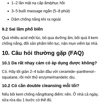
1–2 lần mặt nạ cấp ẩm/phục hồi
3–5 buổi massage ngắn (5–8 phút)
Dặm chống nắng khi ra ngoài
9.2 Sai lầm phổ biến
Quá nhiều acid một lúc, bỏ qua dưỡng ẩm, bôi quá ít kem
chống nắng, đổi sản phẩm liên tục, nặn mụn viêm tại nhà.
10. Câu hỏi thường gặp (FAQ)
10.1 Da rất nhạy cảm có áp dụng được không?
Có. Hãy tối giản 2–4 tuần đầu với ceramide–panthenol–
squalane, rồi mới thử enzyme/mandelic dịu.
10.2 Có cần double cleansing mỗi tối?
Nếu bôi kem chống nắng/trang điểm: nên. Ở nhà cả ngày,
sữa rửa dịu 1 bước có thể đủ.