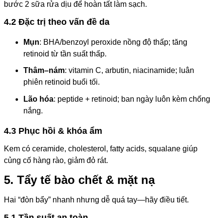
bước 2 sữa rửa dịu để hoàn tất làm sạch.
4.2 Đặc trị theo vấn đề da
Mụn
: BHA/benzoyl peroxide nồng độ thấp; tăng
retinoid từ tần suất thấp.
Thâm–nám
: vitamin C, arbutin, niacinamide; luân
phiên retinoid buổi tối.
Lão hóa
: peptide + retinoid; ban ngày luôn kèm chống
nắng.
4.3 Phục hồi & khóa ẩm
Kem có ceramide, cholesterol, fatty acids, squalane giúp
củng cố hàng rào, giảm đỏ rát.
5. Tẩy tế bào chết & mặt nạ
Hai “đòn bẩy” nhanh nhưng dễ quá tay—hãy điều tiết.
5.1 Tần suất an toàn