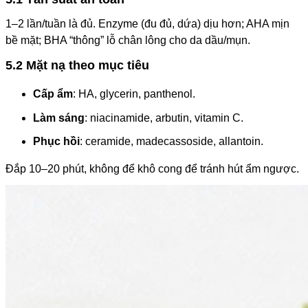
1–2 lần/tuần là đủ. Enzyme (đu đủ, dứa) dịu hơn; AHA mịn
bề mặt; BHA “thông” lỗ chân lông cho da dầu/mụn.
5.2 Mặt nạ theo mục tiêu
Cấp ẩm
: HA, glycerin, panthenol.
Làm sáng
: niacinamide, arbutin, vitamin C.
Phục hồi
: ceramide, madecassoside, allantoin.
Đắp 10–20 phút, không để khô cong để tránh hút ẩm ngược.