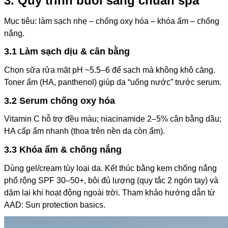
3. Quy trình buổi sáng chuẩn spa
Mục tiêu: làm sạch nhẹ – chống oxy hóa – khóa ẩm – chống
nắng.
3.1 Làm sạch dịu & cân bằng
Chọn sữa rửa mặt pH ~5.5–6 để sạch mà không khô căng.
Toner ẩm (HA, panthenol) giúp da “uống nước” trước serum.
3.2 Serum chống oxy hóa
Vitamin C hỗ trợ đều màu; niacinamide 2–5% cân bằng dầu;
HA cấp ẩm nhanh (thoa trên nền da còn ẩm).
3.3 Khóa ẩm & chống nắng
Dùng gel/cream tùy loại da. Kết thúc bằng kem chống nắng
phổ rộng SPF 30–50+, bôi đủ lượng (quy tắc 2 ngón tay) và
dặm lại khi hoạt động ngoài trời. Tham khảo hướng dẫn từ
AAD: Sun protection basics.