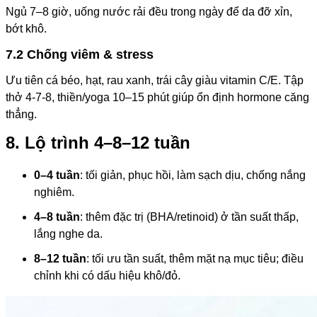
Ngủ 7–8 giờ, uống nước rải đều trong ngày để da đỡ xỉn,
bớt khô.
7.2 Chống viêm & stress
Ưu tiên cá béo, hạt, rau xanh, trái cây giàu vitamin C/E. Tập
thở 4-7-8, thiền/yoga 10–15 phút giúp ổn định hormone căng
thẳng.
8. Lộ trình 4–8–12 tuần
0–4 tuần
: tối giản, phục hồi, làm sạch dịu, chống nắng
nghiêm.
4–8 tuần
: thêm đặc trị (BHA/retinoid) ở tần suất thấp,
lắng nghe da.
8–12 tuần
: tối ưu tần suất, thêm mặt nạ mục tiêu; điều
chỉnh khi có dấu hiệu khô/đỏ.