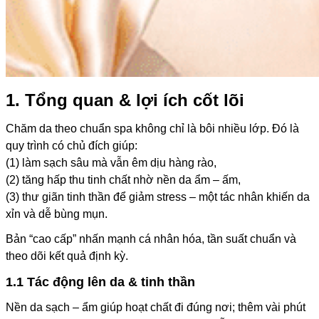
1. Tổng quan & lợi ích cốt lõi
Chăm da theo chuẩn spa không chỉ là bôi nhiều lớp. Đó là
quy trình có chủ đích giúp:
(1) làm sạch sâu mà vẫn êm dịu hàng rào,
(2) tăng hấp thu tinh chất nhờ nền da ẩm – ấm,
(3) thư giãn tinh thần để giảm stress – một tác nhân khiến da
xỉn và dễ bùng mụn.
Bản “cao cấp” nhấn mạnh cá nhân hóa, tần suất chuẩn và
theo dõi kết quả định kỳ.
1.1 Tác động lên da & tinh thần
Nền da sạch – ẩm giúp hoạt chất đi đúng nơi; thêm vài phút