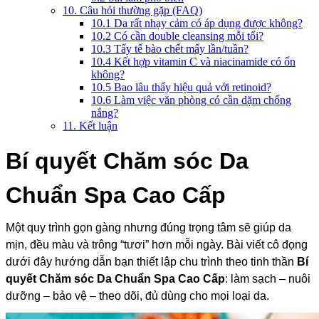
10. Câu hỏi thường gặp (FAQ)
10.1 Da rất nhạy cảm có áp dụng được không?
10.2 Có cần double cleansing mỗi tối?
10.3 Tẩy tế bào chết mấy lần/tuần?
10.4 Kết hợp vitamin C và niacinamide có ổn
không?
10.5 Bao lâu thấy hiệu quả với retinoid?
10.6 Làm việc văn phòng có cần dặm chống
nắng?
11. Kết luận
Bí quyết Chăm sóc Da
Chuẩn Spa Cao Cấp
Một quy trình gọn gàng nhưng đúng trọng tâm sẽ giúp da
mịn, đều màu và trông “tươi” hơn mỗi ngày. Bài viết cô đọng
dưới đây hướng dẫn bạn thiết lập chu trình theo tinh thần
Bí
quyết Chăm sóc Da Chuẩn Spa Cao Cấp
: làm sạch – nuôi
dưỡng – bảo vệ – theo dõi, đủ dùng cho mọi loại da.