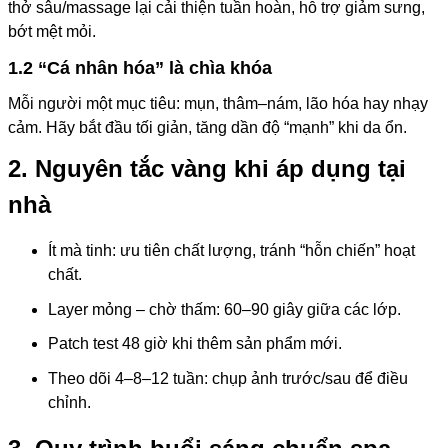
thở sâu/massage lại cải thiện tuần hoàn, hỗ trợ giảm sưng,
bớt mệt mỏi.
1.2 “Cá nhân hóa” là chìa khóa
Mỗi người một mục tiêu: mụn, thâm–nám, lão hóa hay nhạy
cảm. Hãy bắt đầu tối giản, tăng dần độ “mạnh” khi da ổn.
2. Nguyên tắc vàng khi áp dụng tại
nhà
Ít mà tinh: ưu tiên chất lượng, tránh “hỗn chiến” hoạt
chất.
Layer mỏng – chờ thấm: 60–90 giây giữa các lớp.
Patch test 48 giờ khi thêm sản phẩm mới.
Theo dõi 4–8–12 tuần: chụp ảnh trước/sau để điều
chỉnh.