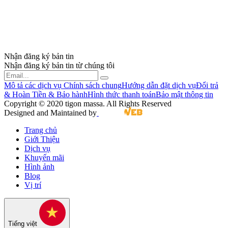
Nhận đăng ký bản tin
Nhận đăng ký bản tin từ chúng tôi
Mô tả các dịch vụ
Chính sách chung
Hướng dẫn đặt dịch vụ
Đổi trả
& Hoàn Tiền & Bảo hành
Hình thức thanh toán
Bảo mật thông tin
Copyright © 2020 tigon massa. All Rights Reserved
Designed and Maintained by
Trang chủ
Giới Thiệu
Dịch vụ
Khuyến mãi
Hình ảnh
Blog
Vị trí
Tiếng việt