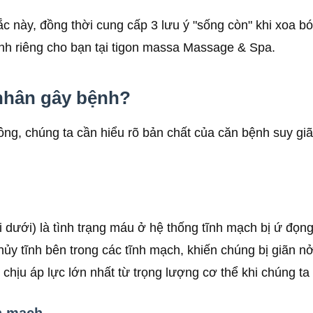
ắc này, đồng thời cung cấp 3 lưu ý "sống còn" khi xoa b
ành riêng cho bạn tại
tigon massa Massage & Spa
.
 nhân gây bệnh?
ông, chúng ta cần hiểu rõ bản chất của căn bệnh suy gi
i dưới) là tình trạng máu ở hệ thống tĩnh mạch bị ứ đọ
hủy tĩnh bên trong các tĩnh mạch, khiến chúng bị giãn n
 chịu áp lực lớn nhất từ trọng lượng cơ thể khi chúng t