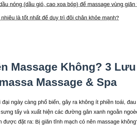
 dầu nóng (dầu gió, cao xoa bóp) để massage vùng giãn
nhiêu là tốt nhất để duy trì đôi chân khỏe mạnh?
ên Massage Không? 3 Lưu
 massa Massage & Spa
 đại ngày càng phổ biến, gây ra không ít phiền toái, đ
, sưng tấy và xuất hiện các đường gân xanh ngoằn ngoè
ôn được đặt ra: Bị giãn tĩnh mạch có nên massage khôn