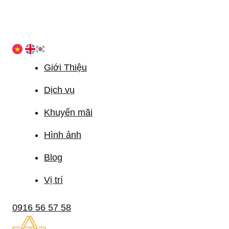
Giới Thiệu
Dịch vụ
Khuyến mãi
Hình ảnh
Blog
Vị trí
0916 56 57 58