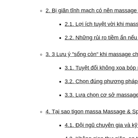
2. Bị giãn tĩnh mạch có nên massage k
2.1. Lợi ích tuyệt vời khi m
2.2. Những rủi ro tiềm ẩn nế
3. 3 Lưu ý "sống còn" khi massage ch
3.1. Tuyệt đối không xoa bóp 
3.2. Chọn đúng phương pháp 
3.3. Lựa chọn cơ sở massage u
4. Tại sao tigon massa Massage & Sp
4.1. Đội ngũ chuyên gia và kỹ