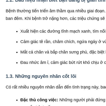
1.2. Dấu hiệu nhận biết bạn đang bị giãn tĩ
Bệnh thường tiến triển âm thầm qua nhiều giai đoạn. 
ban đêm. Khi bệnh trở nặng hơn, các triệu chứng sẽ 
Xuất hiện các đường tĩnh mạch xanh, tím nổ
Cảm giác tê rần, châm chích, ngứa ngáy ở vù
Mắt cá chân và bắp chân sưng phù, đặc biệt l
Đau nhức âm ỉ, cảm giác bứt rứt khó chịu ở 
1.3. Những nguyên nhân cốt lõi
Có rất nhiều nguyên nhân dẫn đến tình trạng này, b
Đặc thù công việc:
Những người phải đứng ho