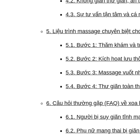
4.2. Không gian thư giãn, an
4.3. Sự tư vấn tận tâm và cá 
5. Liệu trình massage chuyên biệt c
5.1. Bước 1: Thăm khám và tư
5.2. Bước 2: Kích hoạt lưu th
5.3. Bước 3: Massage vuốt n
5.4. Bước 4: Thư giãn toàn t
6. Câu hỏi thường gặp (FAQ) về xoa 
6.1. Người bị suy giãn tĩnh
6.2. Phụ nữ mang thai bị gi