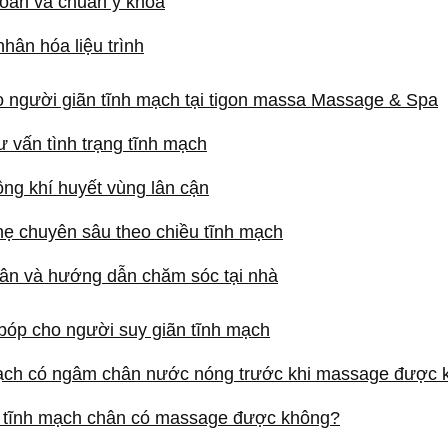
 toàn và chuẩn y khoa
nhân hóa liệu trình
ho người giãn tĩnh mạch tại tigon massa Massage & Spa
 vấn tình trạng tĩnh mạch
ông khí huyết vùng lân cận
hẹ chuyên sâu theo chiều tĩnh mạch
hân và hướng dẫn chăm sóc tại nhà
bóp cho người suy giãn tĩnh mạch
 mạch có ngâm chân nước nóng trước khi massage được
ãn tĩnh mạch chân có massage được không?